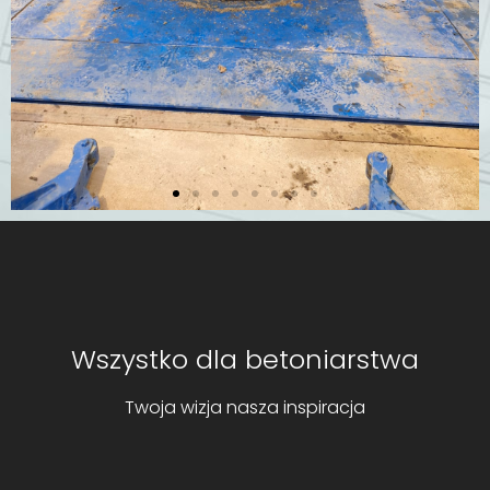
Maszyna do
produkcji kręgów
Średnica od DN 500 do DN 3000
Wszystko dla betoniarstwa
Szczegóły
Twoja wizja nasza inspiracja