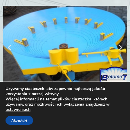
Zwijarka do prętów
Stalowa konstrukcja zwijarki przystosowana do zwijania
precyzyjnych kółek z drutu zbrojeniowego max. Ø 12
bezpośrednio ze szpuli oraz płaskowniki o max. grubości
5mm wysokość i grubości 200 mm (manscheta). Napęd
zwijarki odbywa się poprzez rolki napędzane za pomocą
przekładni z silnikiem elektrycznym 2,2 kW.
Używamy ciasteczek, aby zapewnić najlepszą jakość
korzystania z naszej witryny.
Więcej informacji na temat plików ciasteczka, których
używamy, oraz możliwości ich wyłączenia znajdziesz w
ustawieniach
.
Betomet Sp.z o.o. 2022
Akceptuję