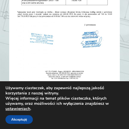
Używamy ciasteczek, aby zapewnić najlepszą jakość
korzystania z naszej witryny.
Więcej informacji na temat plików ciasteczka, których
używamy, oraz możliwości ich wyłączenia znajdziesz w
ustawieniach
.
Betomet Sp.z o.o. 2022
Akceptuję