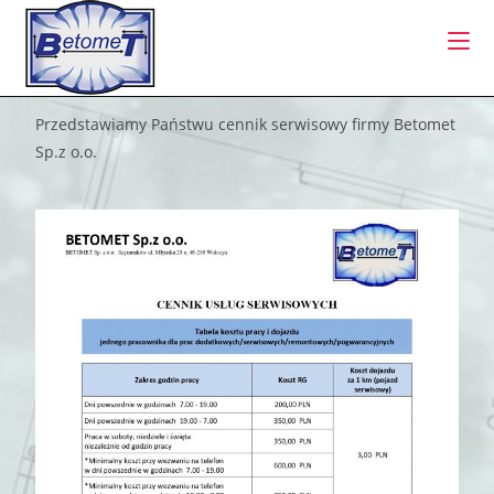
Serwis
Przedstawiamy Państwu cennik serwisowy firmy Betomet
Sp.z o.o.