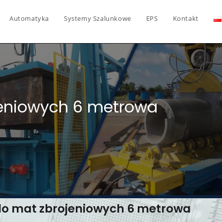
Automatyka
Systemy Szalunkowe
EPS
Kontakt
jeniowych 6 metrowa
do mat zbrojeniowych 6 metrowa