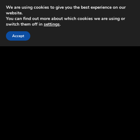
We are using cookies to give you the best experience on our
website.
You can find out more about which cookies we are using or
switch them off in
settings
.
Accept
Shuttering
systems
Oferta
szczegółowa